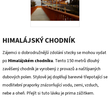
PRO
SEEN
CANISTHERAPY,
Z.
S.
250
Kč
HIMALÁJSKÝ CHODNÍK
Zájemci o dobrodružnější zdolání stezky se mohou vydat
po
Himalájském chodníku
. Tento 150 metrů dlouhý
zavěšený chodník je vyrobený z provazů a naštípaných
dubových polen. Stylově jej doplňují barevné třepotající se
modlitební praporky znázorňující vodu, zemi, vzduch,
nebe a oheň. Přejít si tuto lávku je prima zážitkem.