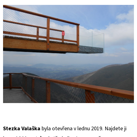
E
T
E
N
A
J
Í
T
?
HLEDAT
Stezka Valaška
byla otevřena v lednu 2019. Najdete ji