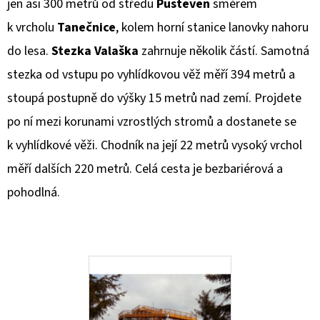
jen asi 300 metrů od středu
Pusteven
směrem
k vrcholu
Tanečnice
, kolem horní stanice lanovky nahoru
D
O
do lesa.
Stezka Valaška
zahrnuje několik částí. Samotná
P
stezka od vstupu po vyhlídkovou věž měří 394 metrů a
O
stoupá postupně do výšky 15 metrů nad zemí. Projdete
R
po ní mezi korunami vzrostlých stromů a dostanete se
U
Č
k vyhlídkové věži. Chodník na její 22 metrů vysoký vrchol
U
měří dalších 220 metrů. Celá cesta je bezbariérová a
J
pohodlná.
E
M
E
LETNÍ
STOVKA
-