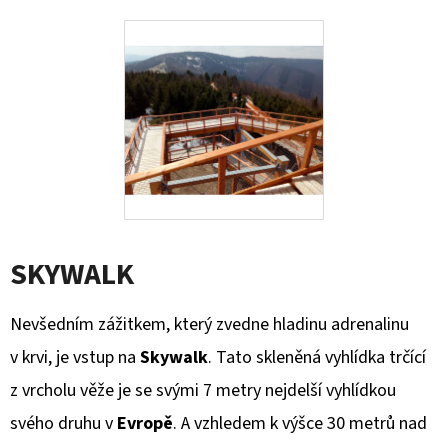
SKYWALK
Nevšedním zážitkem, který zvedne hladinu adrenalinu
v krvi, je vstup na
Skywalk
. Tato skleněná vyhlídka trčící
z vrcholu věže je se svými 7 metry nejdelší vyhlídkou
svého druhu v
Evropě
. A vzhledem k výšce 30 metrů nad