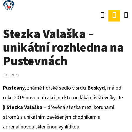
K
Přejít
O
Hledat
Náku
Zpět
Zpět
na
Š
obsah
koší
Stezka Valaška –
Í
C
K
unikátní rozhledna na
O
P
Pustevnách
O
T
19.1.2023
Ř
Pustevny
, známé horské sedlo v srdci
Beskyd
, má od
E
roku 2019 novou atrakci, na kterou láká návštěvníky. Je
B
jí
Stezka Valaška
– dřevěná stezka mezi korunami
U
stromů s unikátním zavěšeným chodníkem a
J
adrenalinovou skleněnou vyhlídkou.