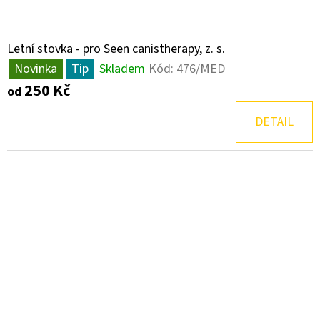
D
O
Letní stovka - pro Seen canistherapy, z. s.
P
Novinka
Tip
Skladem
Kód:
476/MED
O
250 Kč
od
R
DETAIL
U
Č
U
J
E
M
E
LETNÍ
STOVKA
-