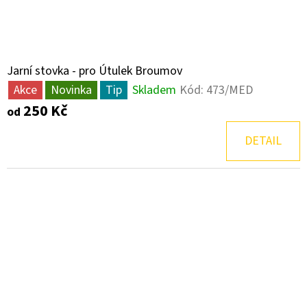
PRO
SEEN
CANISTHERAPY,
Z.
S.
Jarní stovka - pro Útulek Broumov
250
Kč
Akce
Novinka
Tip
Skladem
Kód:
473/MED
250 Kč
od
DETAIL