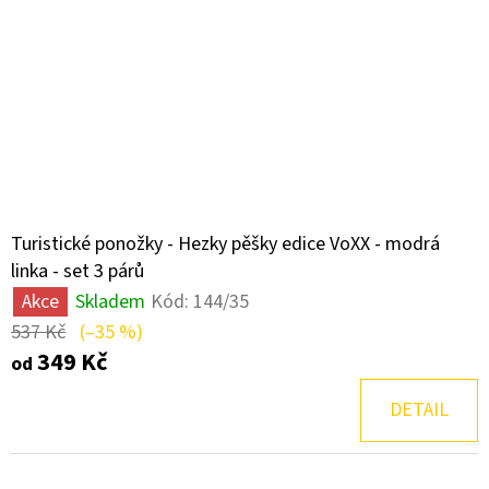
Turistické ponožky - Hezky pěšky edice VoXX - modrá
linka - set 3 párů
Akce
Skladem
Kód:
144/35
537 Kč
(–35 %)
349 Kč
od
DETAIL