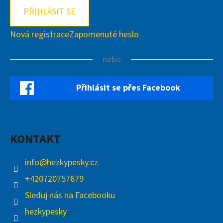
PŘIHLÁSIT SE
Nová registrace
Zapomenuté heslo
nebo
Přihlásit se přes Facebook
KONTAKT
info
@
hezkypesky.cz
+420720757679
Sleduj nás na Facebooku
hezkypesky