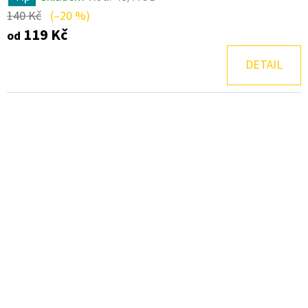
140 Kč
(–20 %)
119 Kč
od
DETAIL