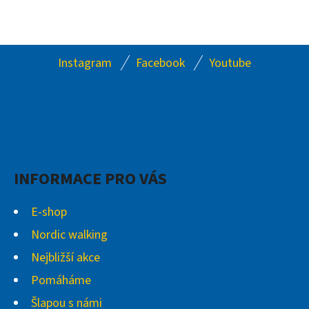
Z
Instagram
Facebook
Youtube
Á
P
A
Facebook
Instagram
T
Í
INFORMACE PRO VÁS
E-shop
Nordic walking
Nejbližší akce
Pomáháme
Šlapou s námi