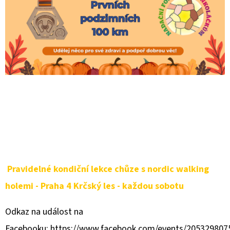
Pravidelné kondiční lekce chůze s nordic walking
holemi - Praha 4 Krčský les - každou sobotu
Odkaz na událost na
Facebooku: https://www.facebook.com/events/20532980