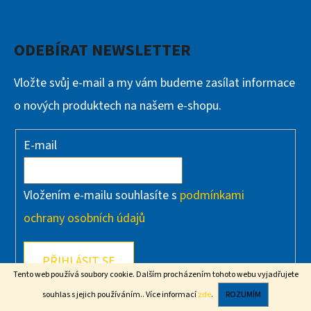
ODEBÍRAT NEWSLETTER
Vložte svůj e-mail a my vám budeme zasílat informace
o nových produktech na našem e-shopu.
E-mail
Vložením e-mailu souhlasíte s
podmínkami
ochrany osobních údajů
PŘIHLÁSIT SE
Tento web používá soubory cookie. Dalším procházením tohoto webu vyjadřujete
Letní stovka v plném proudu!
souhlas s jejich používáním.. Více informací
zde
.
ROZUMÍM