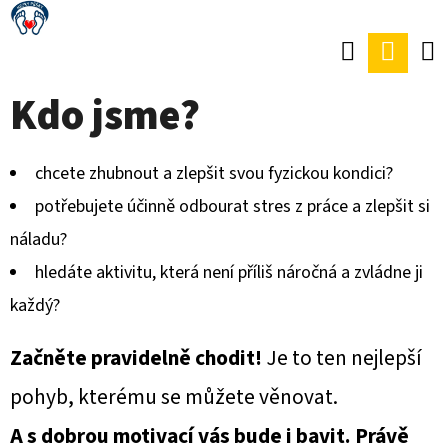
K
Přejít
O
Hledat
Náku
Zpět
Zpět
na
Š
obsah
koší
Kdo jsme?
Í
C
K
O
chcete zhubnout a zlepšit svou fyzickou kondici?
P
potřebujete účinně odbourat stres z práce a zlepšit si
O
náladu?
T
hledáte aktivitu, která není příliš náročná a zvládne ji
Ř
každý?
E
B
Začněte pravidelně chodit!
Je to ten nejlepší
U
pohyb, kterému se můžete věnovat.
J
A s dobrou motivací vás bude i bavit. Právě