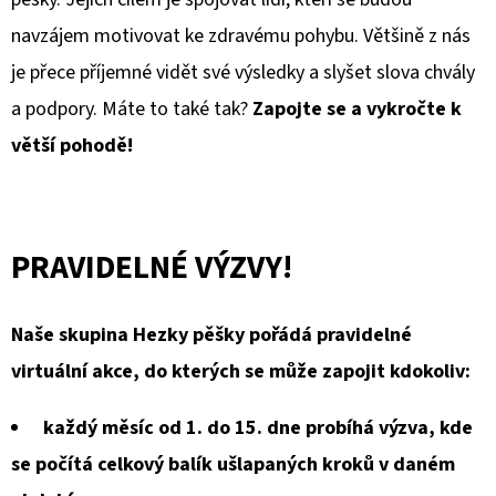
PRO
SEEN
navzájem motivovat ke zdravému pohybu. Většině z nás
CANISTHERAPY,
Z.
je přece příjemné vidět své výsledky a slyšet slova chvály
S.
a podpory. Máte to také tak?
Zapojte se a vykročte k
250
Kč
větší pohodě!
PRAVIDELNÉ VÝZVY!
Naše skupina Hezky pěšky pořádá pravidelné
virtuální akce, do kterých se může zapojit kdokoliv:
každý měsíc od 1. do 15. dne probíhá výzva, kde
se počítá celkový balík ušlapaných kroků v daném