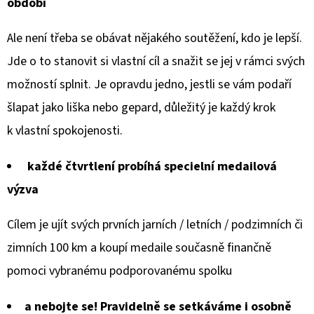
období
Ale není třeba se obávat nějakého soutěžení, kdo je lepší.
Jde o to stanovit si vlastní cíl a snažit se jej v rámci svých
možností splnit. Je opravdu jedno, jestli se vám podaří
šlapat jako liška nebo gepard, důležitý je každý krok
k vlastní spokojenosti.
každé čtvrtlení probíhá specielní medailová
výzva
Cílem je ujít svých prvních jarních / letních / podzimních či
zimních 100 km a koupí medaile současně finančně
pomoci vybranému podporovanému spolku
a nebojte se! Pravidelně se setkáváme i osobně