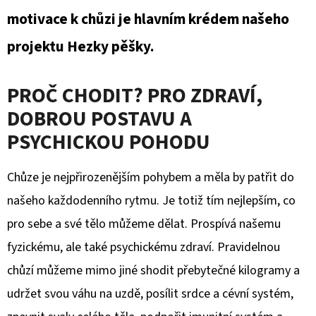
E
motivace k chůzi je hlavním krédem našeho
T
projektu Hezky pěšky.
E
N
PROČ CHODIT? PRO ZDRAVÍ,
A
DOBROU POSTAVU A
J
PSYCHICKOU POHODU
Í
T
Chůze je nejpřirozenějším pohybem a měla by patřit do
?
našeho každodenního rytmu. Je totiž tím nejlepším, co
pro sebe a své tělo můžeme dělat. Prospívá našemu
fyzickému, ale také psychickému zdraví. Pravidelnou
chůzí můžeme mimo jiné shodit přebytečné kilogramy a
HLEDAT
udržet svou váhu na uzdě, posílit srdce a cévní systém,