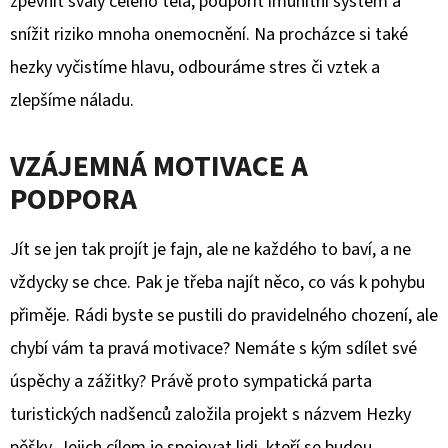
zpevnit svaly celého těla, podpořit imunitní systém a
snížit riziko mnoha onemocnění. Na procházce si také
D
O
hezky vyčistíme hlavu, odbouráme stres či vztek a
P
zlepšíme náladu.
O
R
VZÁJEMNÁ MOTIVACE A
U
PODPORA
Č
U
J
Jít se jen tak projít je fajn, ale ne každého to baví, a ne
E
vždycky se chce. Pak je třeba najít něco, co vás k pohybu
M
přiměje. Rádi byste se pustili do pravidelného chození, ale
E
chybí vám ta pravá motivace? Nemáte s kým sdílet své
úspěchy a zážitky? Právě proto sympatická parta
LETNÍ
turistických nadšenců založila projekt s názvem Hezky
STOVKA
-
pěšky. Jejich cílem je spojovat lidi, kteří se budou