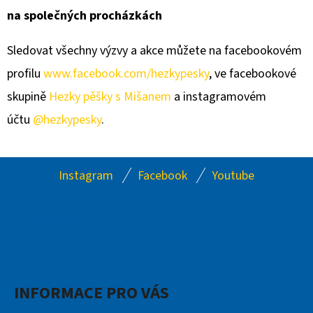
na společných procházkách
Sledovat všechny výzvy a akce můžete na facebookovém
profilu
www.facebook.com/hezkypesky
, ve facebookové
skupině
Hezky pěšky s Mišanem
a instagramovém
účtu
@hezkypesky
.
Z
Instagram
Facebook
Youtube
Á
P
A
Facebook
Instagram
T
Í
INFORMACE PRO VÁS