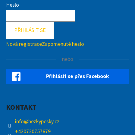
Heslo
PŘIHLÁSIT SE
Nová registrace
Zapomenuté heslo
nebo
Přihlásit se přes Facebook
KONTAKT
info
@
hezkypesky.cz
+420720757679