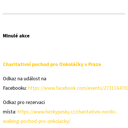
D
O
P
O
Minulé akce
R
U
Č
U
Charitativní pochod pro Onkoláčky v Praze
J
Odkaz na událost na
E
M
Facebooku:
https://www.facebook.com/events/273116470
E
Odkaz pro rezervaci
místa:
https://www.hezkypesky.cz/charitativni-nordic-
LETNÍ
STOVKA
walking-pochod-pro-onkolacky/
-