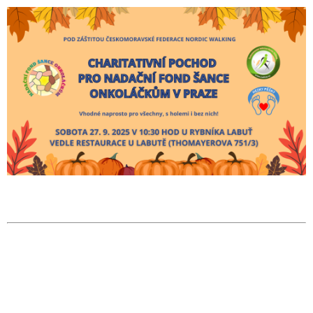
PRO
SEEN
CANISTHERAPY,
Z.
S.
250
Kč