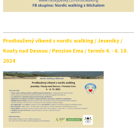
Prodloužený víkend s nordic walking / Jeseníky /
Kouty nad Desnou / Penzion Ema / termín 4. - 6. 10.
2024