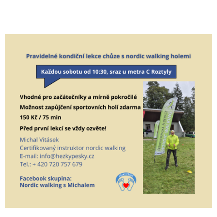
E
T
E
N
A
J
Í
T
?
HLEDAT