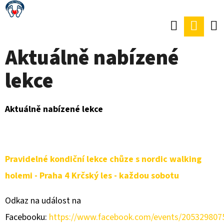
K
Přejít
O
Hledat
Náku
Zpět
Zpět
na
Š
obsah
koší
Aktuálně nabízené
Í
C
K
lekce
O
P
O
Aktuálně nabízené lekce
T
Ř
E
Pravidelné kondiční lekce chůze s nordic walking
B
holemi - Praha 4 Krčský les - každou sobotu
U
Odkaz na událost na
J
Facebooku:
https://www.facebook.com/events/205329807