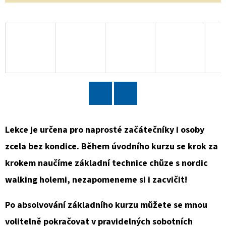
PRO
ÚTULEK
BROUMOV
250
Kč
Twitter
Facebook
Lekce je určena pro naprosté začátečníky i osoby
zcela bez kondice. Během úvodního kurzu se krok za
krokem naučíme základní technice chůze s nordic
walking holemi, nezapomeneme si i zacvičit!
Po absolvování základního kurzu můžete se mnou
volitelně pokračovat v pravidelných sobotních