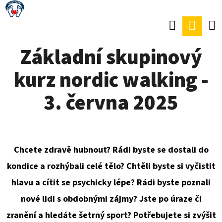
K
Přejít
O
Hledat
Náku
Zpět
Zpět
na
Š
obsah
koší
Základní skupinový
Í
C
K
kurz nordic walking -
O
P
3. června 2025
O
T
Ř
Chcete zdravě hubnout? Rádi byste se dostali do
E
kondice a rozhýbali celé tělo? Chtěli byste si vyčistit
B
hlavu a cítit se psychicky lépe? Rádi byste poznali
U
nové lidi s obdobnými zájmy? Jste po úraze či
J
zranění a hledáte šetrný sport? Potřebujete si zvýšit