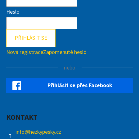
Heslo
PŘIHLÁSIT SE
Nová registrace
Zapomenuté heslo
nebo
Přihlásit se přes Facebook
KONTAKT
info
@
hezkypesky.cz