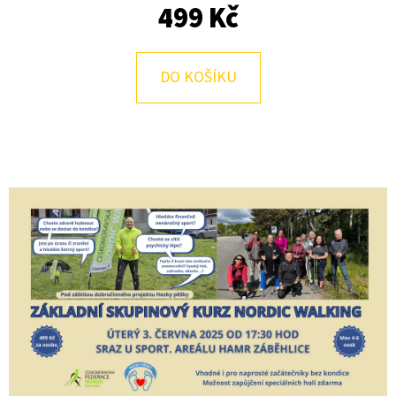
499 Kč
D
O
DO KOŠÍKU
P
O
R
U
Č
U
J
E
M
E
JARNÍ
STOVKA
-