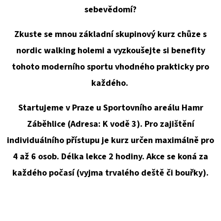
E
sebevědomí?
T
E
Zkuste se mnou základní skupinový kurz chůze s
N
nordic walking holemi a vyzkoušejte si benefity
A
tohoto moderního sportu vhodného prakticky pro
J
každého.
Í
Startujeme v Praze u Sportovního areálu Hamr
T
Záběhlice (Adresa: K vodě 3). Pro zajištění
?
individuálního přístupu je kurz určen maximálně pro
4 až 6 osob. Délka lekce 2 hodiny. Akce se koná za
každého počasí (vyjma trvalého deště či bouřky).
HLEDAT