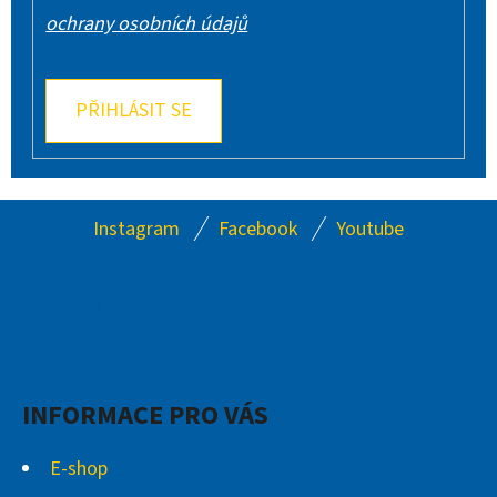
ochrany osobních údajů
PŘIHLÁSIT SE
Z
Instagram
Facebook
Youtube
Á
P
A
Facebook
Instagram
T
Í
INFORMACE PRO VÁS
E-shop