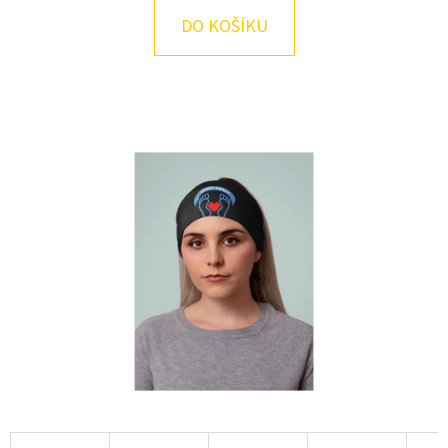
E
DO KOŠÍKU
T
E
N
A
J
Í
T
?
HLEDAT