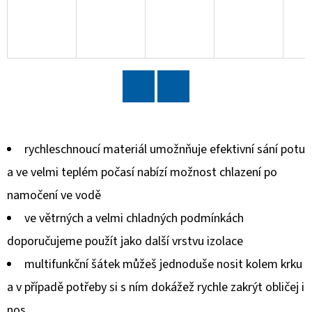
D
O
P
O
R
Twitter
Facebook
U
Č
rychleschnoucí materiál umožnňuje efektivní sání potu
U
a ve velmi teplém počasí nabízí možnost chlazení po
J
E
namočení ve vodě
M
ve větrných a velmi chladných podmínkách
E
doporučujeme použít jako další vrstvu izolace
multifunkční šátek můžeš jednoduše nosit kolem krku
PRAVIDELNÉ
a v případě potřeby si s ním dokážež rychle zakrýt obličej i
SOBOTNÍ
KONDIČNÍ
nos