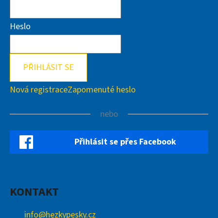
Heslo
PŘIHLÁSIT SE
Nová registrace
Zapomenuté heslo
nebo
Přihlásit se přes Facebook
KONTAKT
info
@
hezkypesky.cz