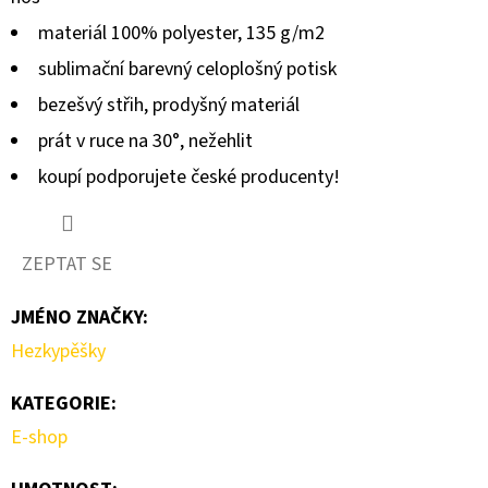
LEKCE
CHŮZE
materiál 100% polyester, 135 g/m2
S
NORDIC
sublimační barevný celoplošný potisk
WALKING
HOLEMI
bezešvý střih, prodyšný materiál
150
prát v ruce na 30°, nežehlit
Kč
koupí podporujete české producenty!
ZEPTAT SE
JMÉNO ZNAČKY
:
Hezkypěšky
KATEGORIE
:
E-shop