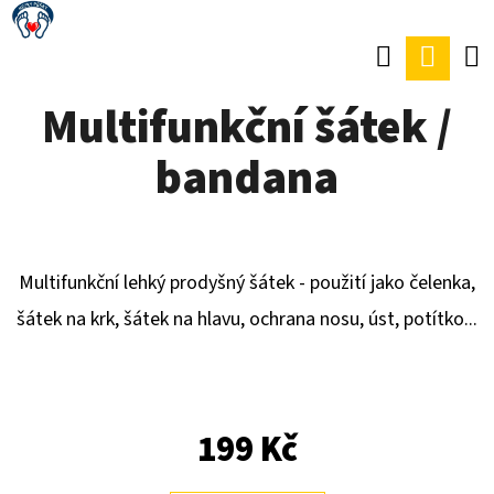
K
Přejít
O
Hledat
Náku
Zpět
Zpět
na
Š
obsah
koší
Multifunkční šátek /
Í
C
K
bandana
O
P
O
T
Multifunkční lehký prodyšný šátek -
použití jako čelenka,
Ř
šátek na krk, šátek na hlavu, ochrana nosu, úst, potítko...
E
B
U
199 Kč
J