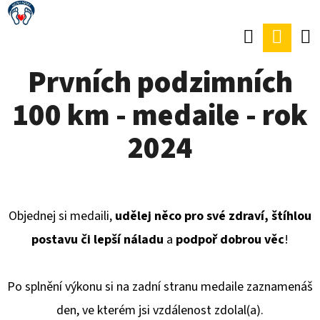
K
Přejít
O
Hledat
Náku
Zpět
Zpět
na
Š
obsah
koší
Prvních podzimních
Í
C
K
100 km - medaile - rok
O
P
2024
O
T
Ř
Objednej si medaili,
udělej něco pro své zdraví, štíhlou
E
postavu či lepší náladu
a
podpoř dobrou věc
!
B
U
Po splnění výkonu si na zadní stranu medaile zaznamenáš
J
den, ve kterém jsi vzdálenost zdolal(a).