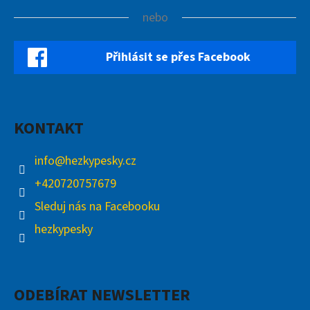
nebo
Přihlásit se přes Facebook
KONTAKT
info
@
hezkypesky.cz
+420720757679
Sleduj nás na Facebooku
hezkypesky
ODEBÍRAT NEWSLETTER