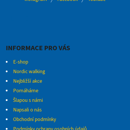
Á
P
A
Facebook
Instagram
T
Í
INFORMACE PRO VÁS
E-shop
Nordic walking
Nejbližší akce
Pomáháme
Šlapou s námi
Napsali o nás
Obchodní podmínky
Podmínky ochrany osobních údajů