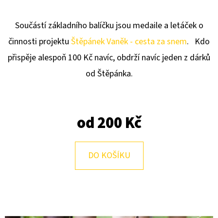
E
T
Součástí základního balíčku jsou medaile a letáček o
E
činnosti projektu
Štěpánek Vaněk - cesta za snem
. Kdo
N
přispěje alespoň 100 Kč navíc, obdrží navíc jeden z dárků
A
od Štěpánka.
J
Í
T
od
200 Kč
?
DO KOŠÍKU
HLEDAT