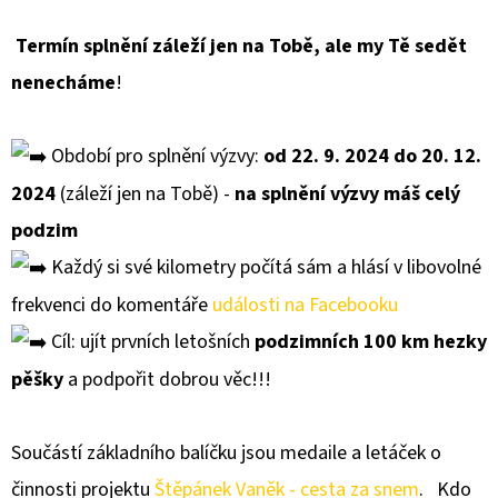
Twitter
Facebook
LEKCE
CHŮZE
Termín splnění záleží jen na Tobě, ale my Tě sedět
S
NORDIC
nenecháme
!
WALKING
HOLEMI
150
Období pro splnění výzvy:
od 22. 9. 2024 do 20. 12.
Kč
2024
(záleží jen na Tobě) -
na splnění výzvy máš celý
podzim
Každý si své kilometry počítá sám a hlásí v libovolné
frekvenci do komentáře
události na Facebooku
Cíl: ujít prvních letošních
podzimních 100 km hezky
pěšky
a podpořit dobrou věc!!!
Součástí základního balíčku jsou medaile a letáček o
činnosti projektu
Štěpánek Vaněk - cesta za snem
. Kdo