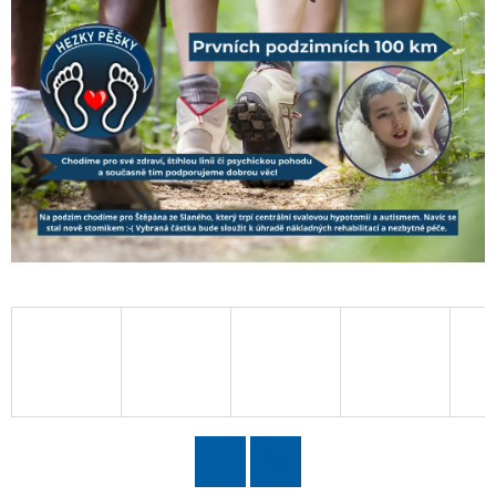
D
O
P
O
R
U
Č
U
J
E
M
E
PRAVIDELNÉ
SOBOTNÍ
KONDIČNÍ