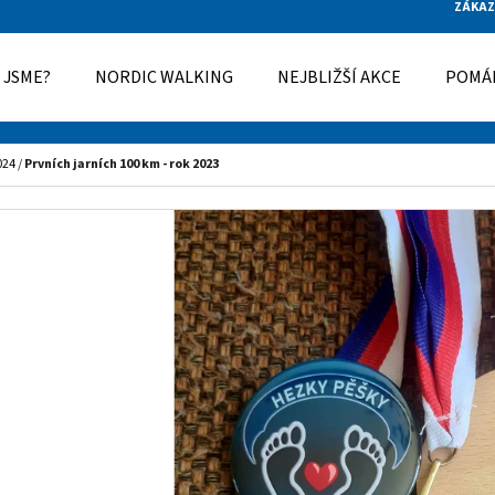
ZÁKAZ
 JSME?
NORDIC WALKING
NEJBLIŽŠÍ AKCE
POMÁ
O POTŘEBUJETE NAJÍT?
024
/
Prvních jarních 100 km - rok 2023
HLEDAT
DOPORUČUJEME