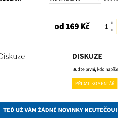
od
169 Kč
Diskuze
DISKUZE
Buďte první, kdo napíše
PŘIDAT KOMENTÁŘ
TEĎ UŽ VÁM ŽÁDNÉ NOVINKY NEUTEČOU!