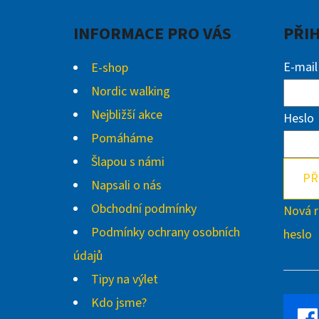
A
INFORMACE PRO VÁS
PŘI
T
Í
E-mail
E-shop
Nordic walking
Nejbližší akce
Heslo
Pomáháme
Šlapou s námi
PŘ
Napsali o nás
Obchodní podmínky
Nová r
Podmínky ochrany osobních
heslo
údajů
Tipy na výlet
Kdo jsme?