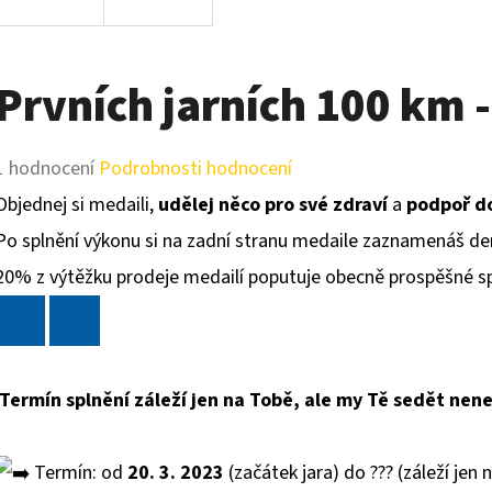
Prvních jarních 100 km 
Průměrné
1 hodnocení
Podrobnosti hodnocení
hodnocení
Objednej si medaili,
udělej něco pro své zdraví
a
podpoř d
produktu
Po splnění výkonu si na zadní stranu medaile zaznamenáš den,
je
20% z výtěžku prodeje medailí poputuje obecně prospěšné s
5,0
z
Twitter
Facebook
5
Termín splnění záleží jen na Tobě, ale my Tě sedět ne
hvězdiček.
Termín:
od
20. 3. 2023
(začátek jara) do ??? (záleží jen 