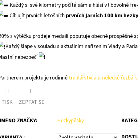
Každý si své kilometry počítá sám a hlásí v libovolné fr
Cíl: ujít prvních letošních
prvních jarních 100 km hezk
20% z výtěžku prodeje medailí poputuje obecně prospěšné s
Každý šlape v souladu s aktuálním nařízením Vlády a Par
vlastní nebezpečí
Partnerem projektu je rodinné
truhlářství a umělecké řezbářst
TISK
ZEPTAT SE
JMÉNO ZNAČKY
:
Hezkypěšky
KATEG
DOSTU
VARIANTA :