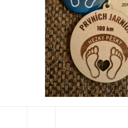
PRAVIDELNÉ SOBOTNÍ KONDIČNÍ LEKCE
JARNÍ STOVKA - 
CHŮZE S NORDIC WALKING HOLEMI
250 Kč
150 Kč