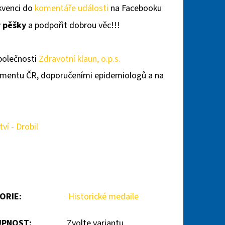
ekvenci do
komentáře události
na Facebooku
y pěšky
a podpořit dobrou věc!!!
polečnosti
Zdravotní klaun, o.p.s.
lamentu ČR, doporučeními epidemiologů a na
ví - Drobil
ORIE
:
Historické medaile
PNOST:
Zvolte variantu