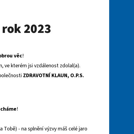
- rok 2023
obrou věc
!
 ve kterém jsi vzdálenost zdolal(a).
polečnosti
ZDRAVOTNÍ KLAUN, O.P.S.
necháme
!
na Tobě) - na splnění výzvy máš celé jaro