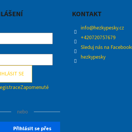
HLÁŠENÍ
KONTAKT
info
@
hezkypesky.cz
+420720757679
Sleduj nás na Facebook
hezkypesky
IHLÁSIT SE
egistrace
Zapomenuté
nebo
Přihlásit se přes