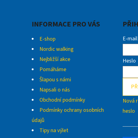
P
A
INFORMACE PRO VÁS
PŘI
T
Í
E-mail
E-shop
Nordic walking
Nejbližší akce
Heslo
Pomáháme
Šlapou s námi
PŘ
Napsali o nás
Obchodní podmínky
Nová r
Podmínky ochrany osobních
heslo
údajů
Tipy na výlet