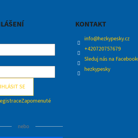
HLÁŠENÍ
KONTAKT
info
@
hezkypesky.cz
+420720757679
Sleduj nás na Facebook
hezkypesky
IHLÁSIT SE
egistrace
Zapomenuté
nebo