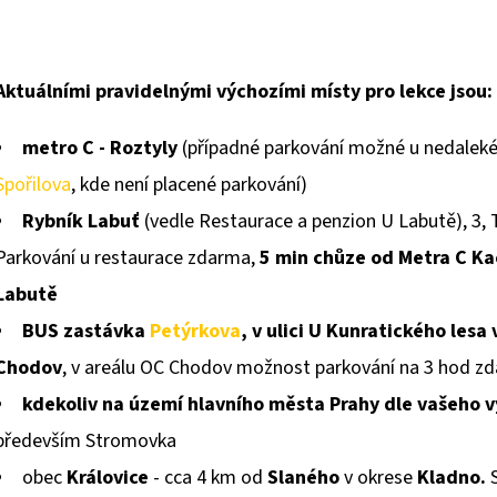
PRAVIDELNÉ SOBOTNÍ KONDIČNÍ LEKCE
JARNÍ STOVKA - 
CHŮZE S NORDIC WALKING HOLEMI
250 Kč
Aktuálními pravidelnými výchozími místy pro lekce jsou:
150 Kč
metro C - Roztyly
(případné parkování možné u nedalek
Spořilova
, kde není placené parkování)
Rybník Labuť
(vedle Restaurace a penzion U Labutě), 3,
Parkování u restaurace zdarma,
5 min chůze od Metra C K
Labutě
BUS zastávka
Petýrkova
, v ulici U Kunratického lesa
Chodov
, v areálu OC Chodov možnost parkování na 3 hod z
kdekoliv na území hlavního města Prahy dle vašeho 
především Stromovka
obec
Královice
- cca 4 km od
Slaného
v okrese
Kladno.