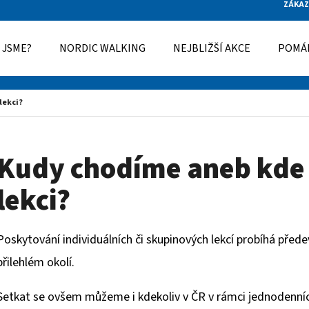
ZÁKAZ
 JSME?
NORDIC WALKING
NEJBLIŽŠÍ AKCE
POMÁ
O POTŘEBUJETE NAJÍT?
lekci?
HLEDAT
Kudy chodíme aneb kde
lekci?
DOPORUČUJEME
Poskytování individuálních či skupinových lekcí probíhá před
přilehlém okolí.
Setkat se ovšem můžeme i kdekoliv v ČR v rámci jednodenních