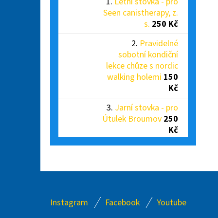
Letní stovka - pro
Seen canistherapy, z.
s.
250 Kč
Pravidelné
sobotní kondiční
lekce chůze s nordic
walking holemi
150
Kč
Jarní stovka - pro
Útulek Broumov
250
Kč
Z
Instagram
Facebook
Youtube
Á