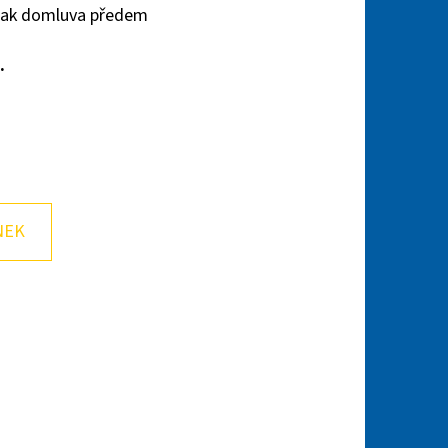
 však domluva předem
i.
NEK