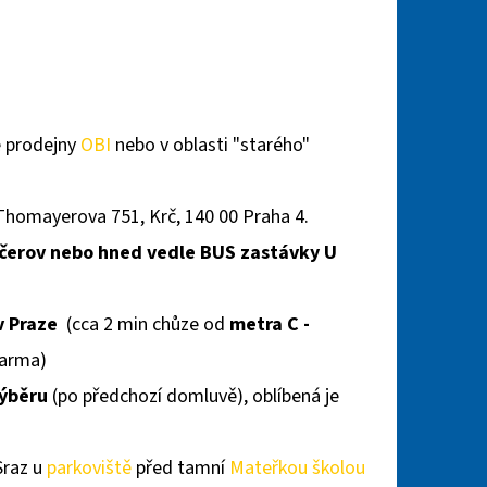
PRO ÚTULEK BROUMOV
é prodejny
OBI
nebo v oblasti "starého"
 Thomayerova 751, Krč, 140 00 Praha 4.
ačerov nebo hned vedle BUS zastávky U
 v Praze
(cca 2 min chůze od
metra C -
darma)
výběru
(po předchozí domluvě), oblíbená je
Sraz u
parkoviště
před tamní
Mateřkou školou