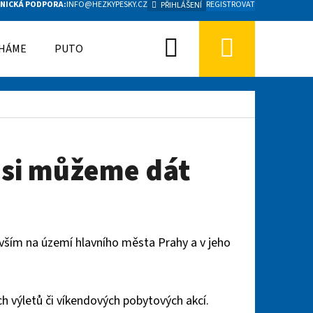
NICKÁ PODPORA:
INFO@HEZKYPESKY.CZ
REGISTROVAT
PŘIHLÁŠENÍ
Hledat
Nákupn
HÁME
PUTOVNÍ KOLÍK
ŠLAPOU S NÁMI
NAPSALI 
košík
 si můžeme dát
evším na území hlavního města Prahy a v jeho
 výletů či víkendových pobytových akcí.