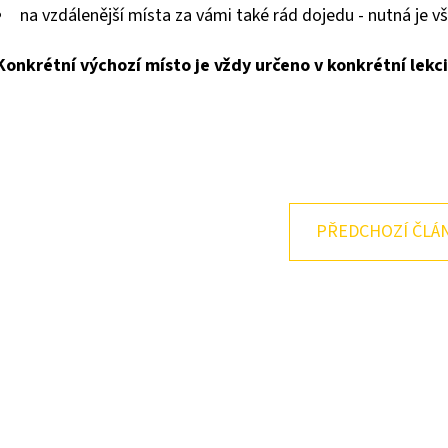
na vzdálenější místa za vámi také rád dojedu - nutná je
Konkrétní výchozí místo je vždy určeno v konkrétní lekc
PŘEDCHOZÍ ČLÁ