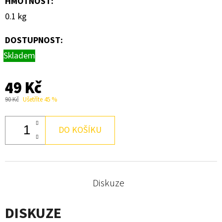
HMOTNOST
:
LEKCE
CHŮZE
0.1 kg
S
NORDIC
WALKING
DOSTUPNOST:
HOLEMI
Skladem
150
Kč
49 Kč
90 Kč
Ušetříte 45 %
DO KOŠÍKU
Diskuze
DISKUZE