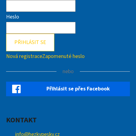
Heslo
PŘIHLÁSIT SE
Nová registrace
Zapomenuté heslo
nebo
Přihlásit se přes Facebook
KONTAKT
info
@
hezkypesky.cz