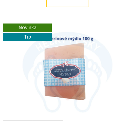
E
T
E
Novinka
N
Tip
A
J
Í
T
?
HLEDAT