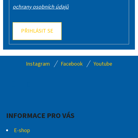
ochrany osobních údajů
PŘIHLÁSIT SE
Z
Instagram
Facebook
Youtube
Á
P
A
Facebook
Instagram
T
Í
INFORMACE PRO VÁS
E-shop