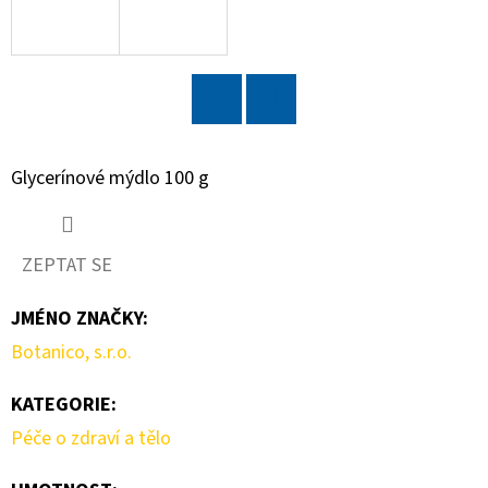
D
O
P
O
Twitter
Facebook
R
Glycerínové mýdlo 100 g
U
Č
U
ZEPTAT SE
J
E
JMÉNO ZNAČKY
:
M
Botanico, s.r.o.
E
KATEGORIE
:
Péče o zdraví a tělo
PRAVIDELNÉ
SOBOTNÍ
KONDIČNÍ