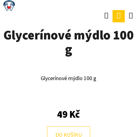
K
Přejít
O
Hledat
Náku
Zpět
Zpět
na
Š
obsah
koší
Glycerínové mýdlo 100
Í
C
K
g
O
P
O
T
Glycerínové mýdlo 100 g
Ř
E
B
49 Kč
U
J
DO KOŠÍKU